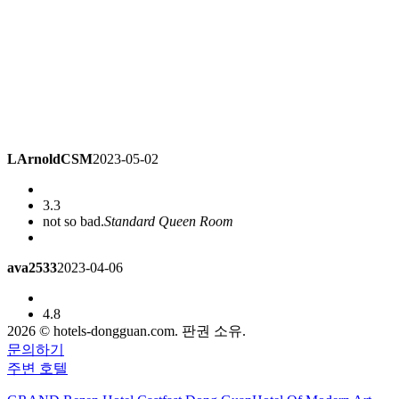
LArnoldCSM
2023-05-02
3.3
not so bad.
Standard Queen Room
ava2533
2023-04-06
4.8
Very clean, Hong Kong style management style, the
2026 © hotels-dongguan.com. 판권 소유.
surrounding environment has a fairy tale feeling. Children like
문의하기
it very much and want to check in again.
Standard Queen
주변 호텔
Room